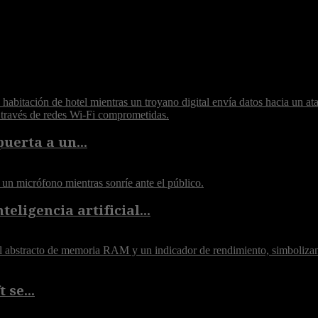
puerta a un...
eligencia artificial...
 se...