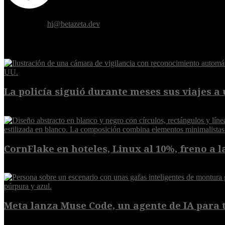
Donde el futuro de la humanidad se cruza con la inteligencia artificial.
Contáctanos:
hi@betazeta.dev
EXTRA
La policía siguió durante meses sus viajes a 
8 de agosto de 2026
CornFlake en hoteles, Linux al 10%, freno a la
8 de agosto de 2026
Meta lanza Muse Code, un agente de IA para t