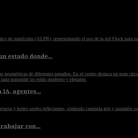
un estado donde...
 IA, agentes...
rabajar con...