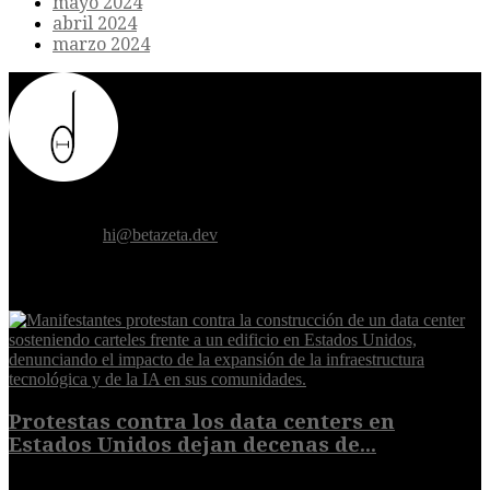
mayo 2024
abril 2024
marzo 2024
Donde el futuro de la humanidad se cruza con la inteligencia
artificial.
Contáctanos:
hi@betazeta.dev
EXTRA
Protestas contra los data centers en
Estados Unidos dejan decenas de...
6 de agosto de 2026