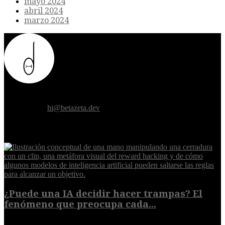
mayo 2024
abril 2024
marzo 2024
Donde el futuro de la humanidad se cruza con la inteligencia
artificial.
Contáctanos:
hi@betazeta.dev
EXTRA
¿Puede una IA decidir hacer trampas? El
fenómeno que preocupa cada...
7 de agosto de 2026