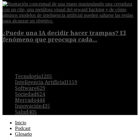
¿Puede una IA decidir hacer trampas? El
fenómeno que preocupa cada...
7 de agosto de 2026
POPULAR
Tecnología
1205
Inteligencia Artificial
1159
Software
629
Sociedad
624
Mercado
444
Innovación
435
Salud
405
Inicio
Podcast
Glosario