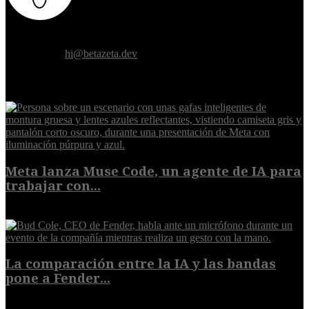
Donde el futuro de la humanidad se cruza con la inteligencia
artificial.
Contáctanos:
hi@betazeta.dev
EXTRA
Meta lanza Muse Code, un agente de IA para
trabajar con...
8 de agosto de 2026
La comparación entre la IA y las bandas
pone a Fender...
8 de agosto de 2026