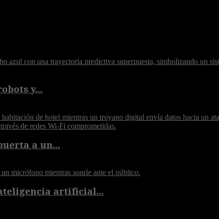
obots y...
puerta a un...
eligencia artificial...