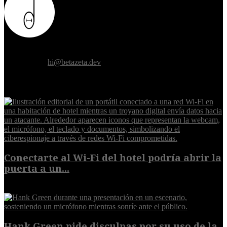
Donde el futuro de la humanidad se cruza con la inteligencia
artificial.
Contáctanos:
hi@betazeta.dev
EXTRA
Conectarte al Wi-Fi del hotel podría abrir la
puerta a un...
6 de agosto de 2026
Hank Green pide disculpas por su uso de la