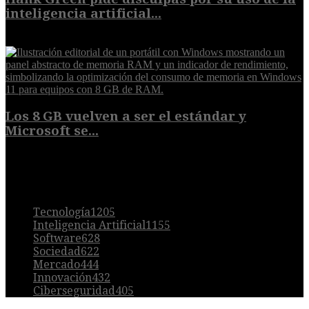
inteligencia artificial...
6 de agosto de 2026
Los 8 GB vuelven a ser el estándar y
Microsoft se...
5 de agosto de 2026
POPULAR
Tecnología
1205
Inteligencia Artificial
1155
Software
628
Sociedad
622
Mercado
444
Innovación
432
Ciberseguridad
405