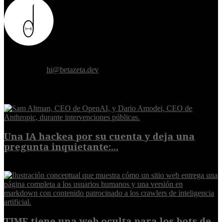
Donde el futuro de la humanidad se cruza con la inteligencia
artificial.
Contáctanos:
hi@betazeta.dev
EXTRA
Una IA hackea por su cuenta y deja una
pregunta inquietante:...
9 de agosto de 2026
TIME tiene una web oculta para los bots de