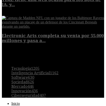
IA, y...
9 de agosto de 2026
Electronic Arts completa su venta por 55.000
millones y pasa a...
8 de agosto de 2026
POPULAR
Tecnología
1205
Inteligencia Artificial
1162
Software
630
Sociedad
626
Mercado
446
Innovación
436
Ciberseguridad
407
Inicio