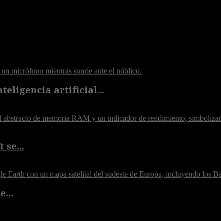
eligencia artificial...
 se...
...