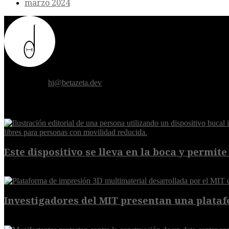
marzo 2024
Donde el futuro de la humanidad se cruza con la inteligencia artificial.
Contáctanos:
hi@betazeta.dev
EXTRA
Este dispositivo se lleva en la boca y permite 
7 de agosto de 2026
Investigadores del MIT presentan una plataf
7 de agosto de 2026