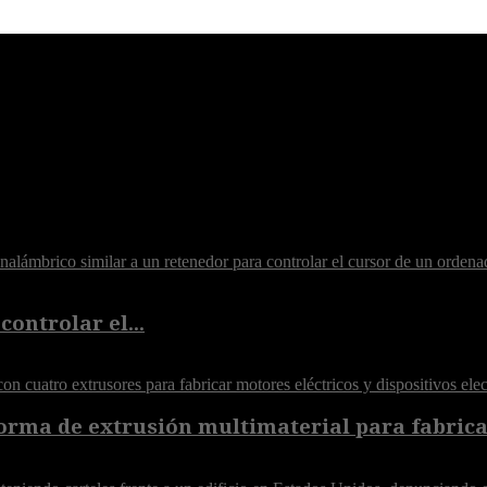
controlar el...
orma de extrusión multimaterial para fabricar