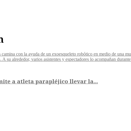
n
e a atleta parapléjico llevar la...