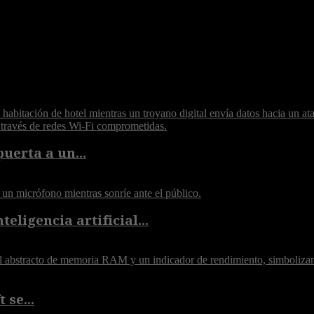
puerta a un...
eligencia artificial...
 se...