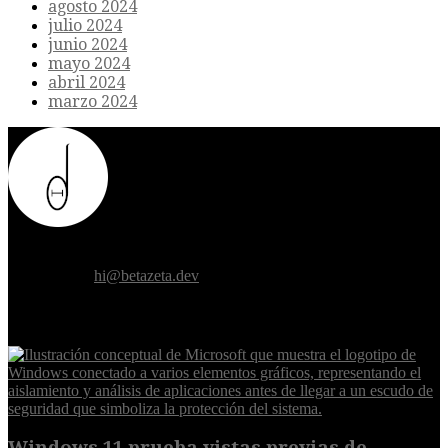
agosto 2024
julio 2024
junio 2024
mayo 2024
abril 2024
marzo 2024
Donde el futuro de la humanidad se cruza con la inteligencia
artificial.
Contáctanos:
hi@betazeta.dev
EXTRA
Windows 11 prueba vistas previas de