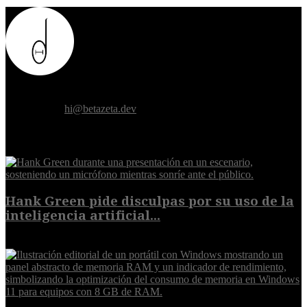
Donde el futuro de la humanidad se cruza con la inteligencia
artificial.
Contáctanos:
hi@betazeta.dev
EXTRA
Hank Green pide disculpas por su uso de la
inteligencia artificial...
6 de agosto de 2026