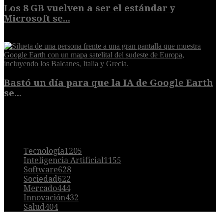
Los 8 GB vuelven a ser el estándar y
Microsoft se...
5 de agosto de 2026
Bastó un día para que la IA de Google Earth
se...
5 de agosto de 2026
POPULAR
Tecnología
1205
Inteligencia Artificial
1155
Software
628
Sociedad
622
Mercado
444
Innovación
432
Salud
404