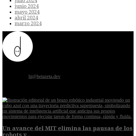
julio 2024
junio 2024
mayo 2024
abril 2024
marzo 2024
Donde el futuro de la humanidad se cruza con la inteligencia
artificial.
Contáctanos:
hi@betazeta.dev
EXTRA
Un avance del MIT elimina las pausas de los
robots y...