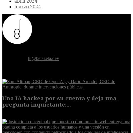
abril 2024
marzo 2024
Donde el futuro de la humanidad se cruza con la inteligencia
artificial.
Contáctanos:
hi@betazeta.dev
EXTRA
Una IA hackea por su cuenta y deja una
pregunta inquietante:...
9 de agosto de 2026