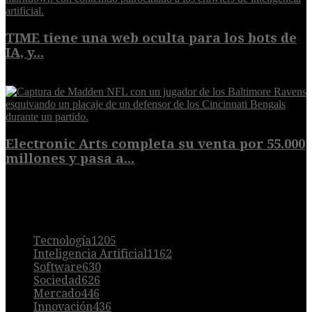
TIME tiene una web oculta para los bots de
IA, y...
9 de agosto de 2026
Electronic Arts completa su venta por 55.000
millones y pasa a...
8 de agosto de 2026
POPULAR
Tecnología
1205
Inteligencia Artificial
1162
Software
630
Sociedad
626
Mercado
446
Innovación
436