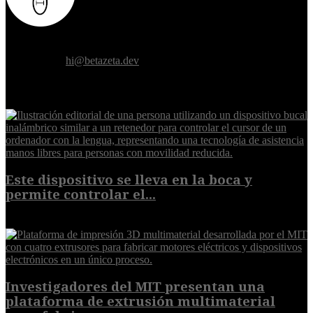
Donde el futuro de la humanidad se cruza con la inteligencia
artificial.
Contáctanos:
hi@betazeta.dev
EXTRA
Este dispositivo se lleva en la boca y
permite controlar el...
7 de agosto de 2026
Investigadores del MIT presentan una
plataforma de extrusión multimaterial