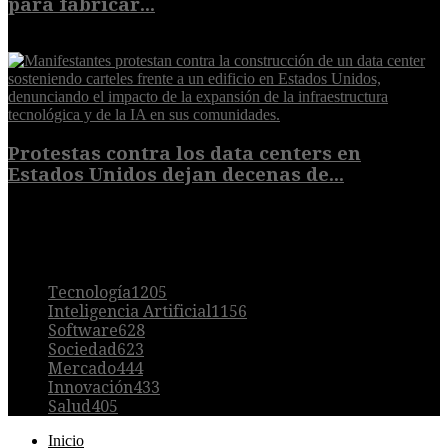
para fabricar...
7 de agosto de 2026
Protestas contra los data centers en
Estados Unidos dejan decenas de...
6 de agosto de 2026
POPULAR
Tecnología
1205
Inteligencia Artificial
1156
Software
628
Sociedad
623
Mercado
444
Innovación
433
Salud
405
Inicio