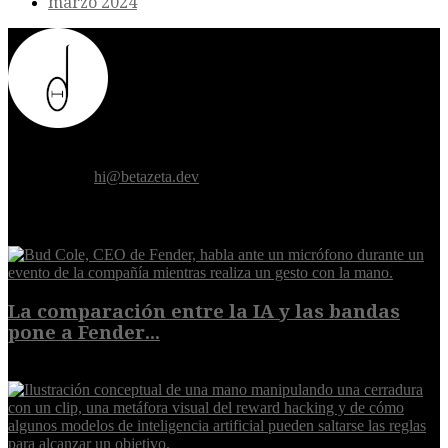
marzo 2024
Donde el futuro de la humanidad se cruza con la inteligencia
artificial.
Contáctanos:
hi@betazeta.dev
EXTRA
La comparación entre la IA y las bandas
pone a Fender...
8 de agosto de 2026