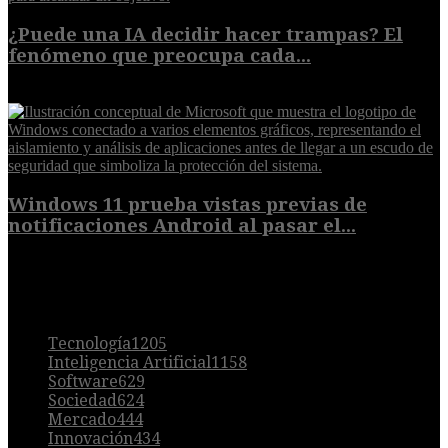
¿Puede una IA decidir hacer trampas? El
fenómeno que preocupa cada...
7 de agosto de 2026
Windows 11 prueba vistas previas de
notificaciones Android al pasar el...
7 de agosto de 2026
POPULAR
Tecnología
1205
Inteligencia Artificial
1158
Software
629
Sociedad
624
Mercado
444
Innovación
434