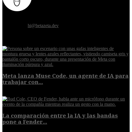
Donde el futuro de la humanidad se cruza con la inteligencia
artificial.
Contáctanos:
hi@betazeta.dev
EXTRA
Meta lanza Muse Code, un agente de IA para
trabajar con...
8 de agosto de 2026
La comparación entre la IA y las bandas
pone a Fender...