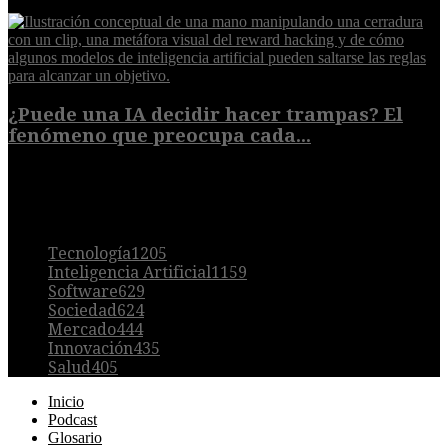
8 de agosto de 2026
¿Puede una IA decidir hacer trampas? El
fenómeno que preocupa cada...
7 de agosto de 2026
POPULAR
Tecnología
1205
Inteligencia Artificial
1159
Software
629
Sociedad
624
Mercado
444
Innovación
435
Salud
405
Inicio
Podcast
Glosario