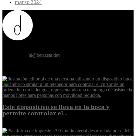
marzo 2024
Donde el futuro de la humanidad se cruza con la inteligencia
artificial.
Contáctanos:
hi@betazeta.dev
EXTRA
Este dispositivo se lleva en la boca y
permite controlar el...
7 de agosto de 2026