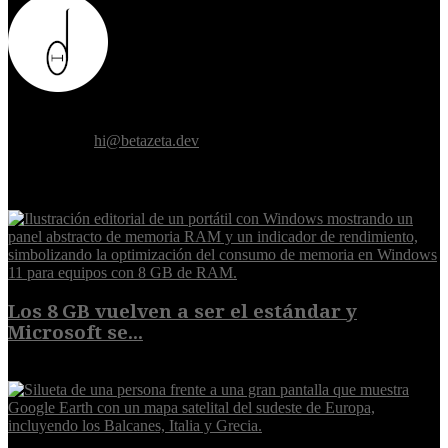
Donde el futuro de la humanidad se cruza con la inteligencia
artificial.
Contáctanos:
hi@betazeta.dev
EXTRA
Los 8 GB vuelven a ser el estándar y
Microsoft se...
5 de agosto de 2026