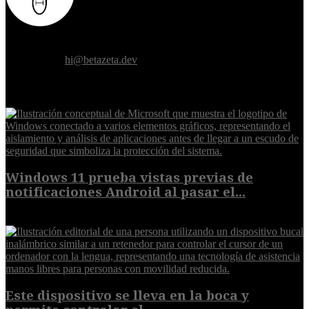
Donde el futuro de la humanidad se cruza con la inteligencia
artificial.
Contáctanos:
hi@betazeta.dev
EXTRA
Windows 11 prueba vistas previas de
notificaciones Android al pasar el...
7 de agosto de 2026
Este dispositivo se lleva en la boca y