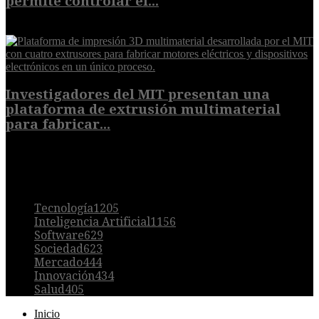
permite controlar el...
7 de agosto de 2026
Investigadores del MIT presentan una
plataforma de extrusión multimaterial
para fabricar...
7 de agosto de 2026
POPULAR
Tecnología
1205
Inteligencia Artificial
1156
Software
629
Sociedad
623
Mercado
444
Innovación
434
Salud
405
Inicio