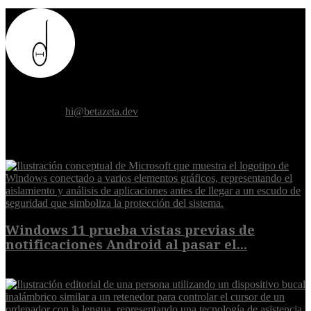
Donde el futuro de la humanidad se cruza con la inteligencia
artificial.
Contáctanos:
hi@betazeta.dev
EXTRA
Windows 11 prueba vistas previas de
notificaciones Android al pasar el...
7 de agosto de 2026