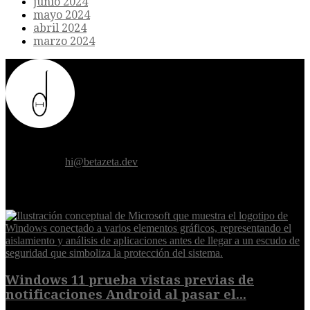
junio 2024
mayo 2024
abril 2024
marzo 2024
Donde el futuro de la humanidad se cruza con la inteligencia
artificial.
Contáctanos:
hi@betazeta.dev
EXTRA
Windows 11 prueba vistas previas de
notificaciones Android al pasar el...