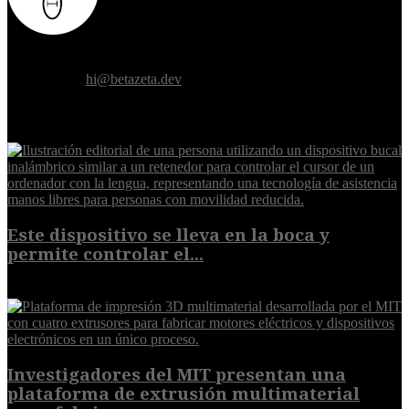
Donde el futuro de la humanidad se cruza con la inteligencia
artificial.
Contáctanos:
hi@betazeta.dev
EXTRA
Este dispositivo se lleva en la boca y
permite controlar el...
7 de agosto de 2026
Investigadores del MIT presentan una
plataforma de extrusión multimaterial