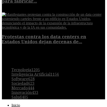
para fabricar...
7 de agosto de 2026
Protestas contra los data centers en
Estados Unidos dejan decenas de...
6 de agosto de 2026
POPULAR
Tecnología
1205
Inteligencia Artificial
1156
Software
628
Sociedad
623
Mercado
444
Innovación
433
Salud
405
Inicio