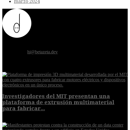
marzo 2024
Donde el futuro de la humanidad se cruza con la inteligencia
artificial.
Contáctanos:
hi@betazeta.dev
EXTRA
Investigadores del MIT presentan una
plataforma de extrusión multimaterial
para fabricar...
7 de agosto de 2026