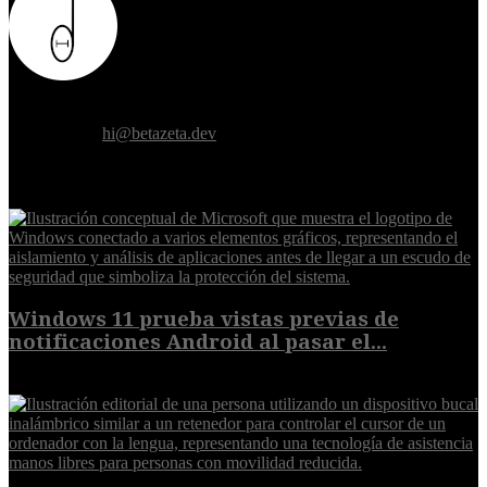
Donde el futuro de la humanidad se cruza con la inteligencia
artificial.
Contáctanos:
hi@betazeta.dev
EXTRA
Windows 11 prueba vistas previas de
notificaciones Android al pasar el...
7 de agosto de 2026