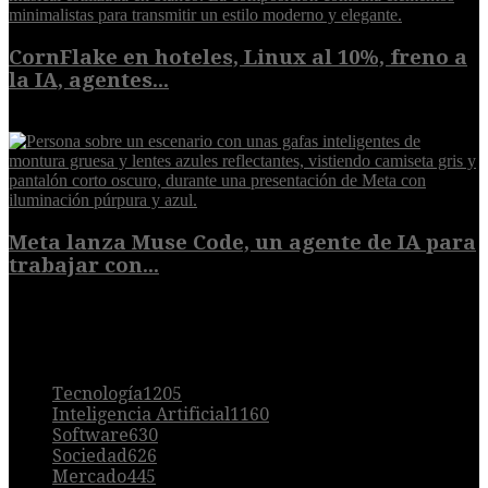
CornFlake en hoteles, Linux al 10%, freno a
la IA, agentes...
8 de agosto de 2026
Meta lanza Muse Code, un agente de IA para
trabajar con...
8 de agosto de 2026
POPULAR
Tecnología
1205
Inteligencia Artificial
1160
Software
630
Sociedad
626
Mercado
445