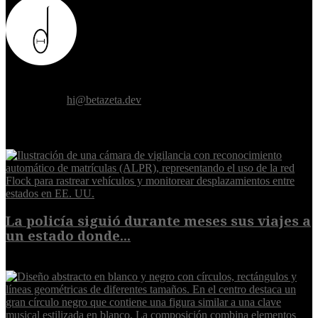
Donde el futuro de la humanidad se cruza con la inteligencia
artificial.
Contáctanos:
hi@betazeta.dev
EXTRA
La policía siguió durante meses sus viajes a
un estado donde...
8 de agosto de 2026