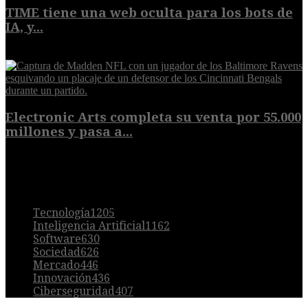
TIME tiene una web oculta para los bots de
IA, y...
9 de agosto de 2026
Electronic Arts completa su venta por 55.000
millones y pasa a...
8 de agosto de 2026
POPULAR
Tecnología
1205
Inteligencia Artificial
1162
Software
630
Sociedad
626
Mercado
446
Innovación
436
Ciberseguridad
407