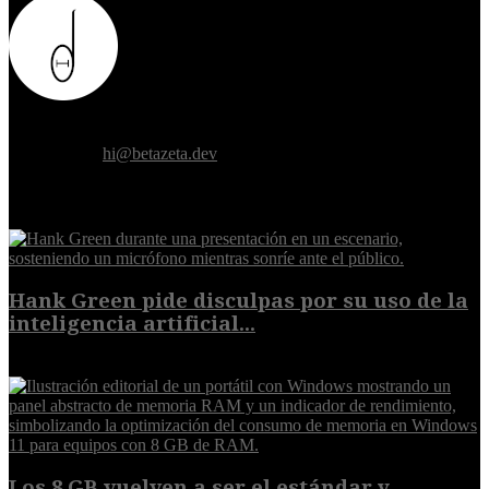
Donde el futuro de la humanidad se cruza con la inteligencia
artificial.
Contáctanos:
hi@betazeta.dev
EXTRA
Hank Green pide disculpas por su uso de la
inteligencia artificial...
6 de agosto de 2026
Los 8 GB vuelven a ser el estándar y