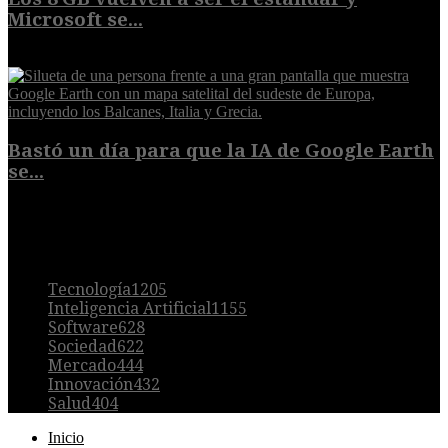
Microsoft se...
5 de agosto de 2026
Bastó un día para que la IA de Google Earth
se...
5 de agosto de 2026
POPULAR
Tecnología
1205
Inteligencia Artificial
1155
Software
628
Sociedad
622
Mercado
444
Innovación
432
Salud
404
Inicio