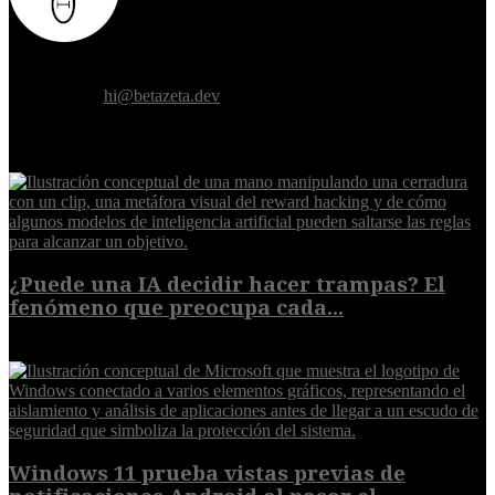
Donde el futuro de la humanidad se cruza con la inteligencia
artificial.
Contáctanos:
hi@betazeta.dev
EXTRA
¿Puede una IA decidir hacer trampas? El
fenómeno que preocupa cada...
7 de agosto de 2026
Windows 11 prueba vistas previas de