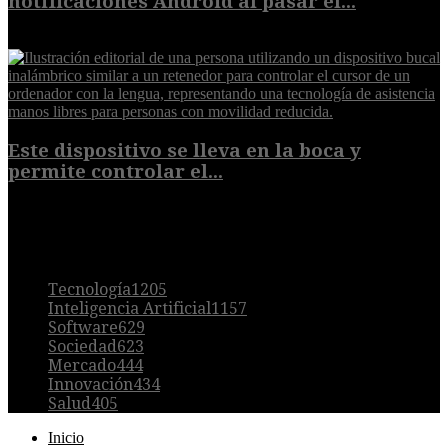
notificaciones Android al pasar el...
7 de agosto de 2026
Este dispositivo se lleva en la boca y
permite controlar el...
7 de agosto de 2026
POPULAR
Tecnología
1205
Inteligencia Artificial
1157
Software
629
Sociedad
623
Mercado
444
Innovación
434
Salud
405
Inicio