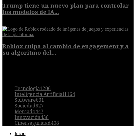
Trump tiene un nuevo plan para controlar
los modelos de IA...
10 de agosto de 2026
Roblox culpa al cambio de engagement y a
su algoritmo del...
9 de agosto de 2026
POPULAR
Tecnología
1206
Inteligencia Artificial
1164
Software
631
Sociedad
627
Mercado
447
Innovación
436
Ciberseguridad
408
Inicio