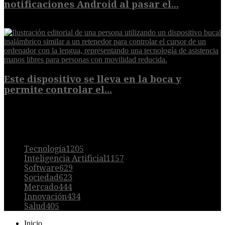
notificaciones Android al pasar el...
7 de agosto de 2026
Este dispositivo se lleva en la boca y
permite controlar el...
7 de agosto de 2026
POPULAR
Tecnología
1205
Inteligencia Artificial
1157
Software
629
Sociedad
623
Mercado
444
Innovación
434
Salud
405
Inicio