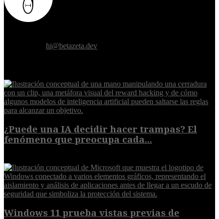
Donde el futuro de la humanidad se cruza con la inteligencia
artificial.
Contáctanos:
hi@betazeta.dev
EXTRA
¿Puede una IA decidir hacer trampas? El
fenómeno que preocupa cada...
7 de agosto de 2026
Windows 11 prueba vistas previas de