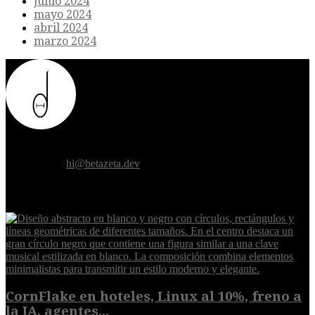
junio 2024
mayo 2024
abril 2024
marzo 2024
Donde el futuro de la humanidad se cruza con la inteligencia
artificial.
Contáctanos:
hi@betazeta.dev
EXTRA
CornFlake en hoteles, Linux al 10%, freno a
la IA, agentes...