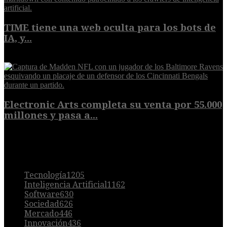
TIME tiene una web oculta para los bots de
IA, y...
9 de agosto de 2026
Electronic Arts completa su venta por 55.000
millones y pasa a...
8 de agosto de 2026
POPULAR
Tecnología
1205
Inteligencia Artificial
1162
Software
630
Sociedad
626
Mercado
446
Innovación
436