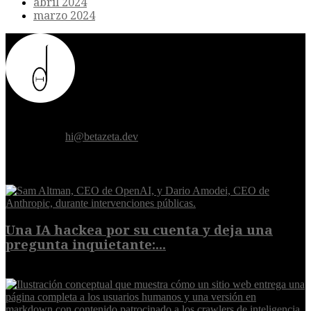
abril 2024
marzo 2024
Donde el futuro de la humanidad se cruza con la inteligencia
artificial.
Contáctanos:
hi@betazeta.dev
EXTRA
Una IA hackea por su cuenta y deja una
pregunta inquietante:...
9 de agosto de 2026