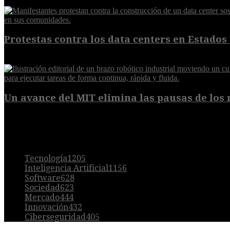
7 de agosto de 2026
Protestas contra los data centers en Estados 
6 de agosto de 2026
Un avance del MIT elimina las pausas de los r
6 de agosto de 2026
POPULAR
Tecnología
1205
Inteligencia Artificial
1156
Software
628
Sociedad
623
Mercado
444
Innovación
432
Ciberseguridad
405