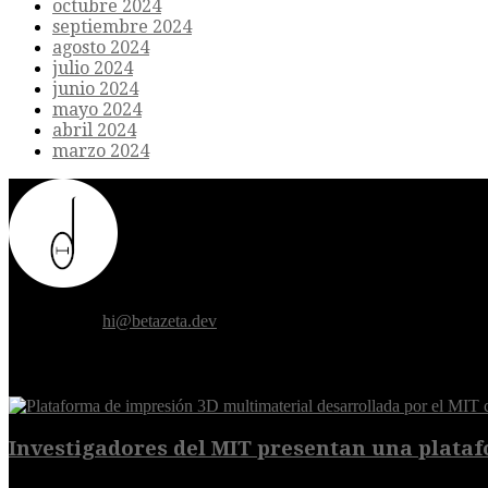
octubre 2024
septiembre 2024
agosto 2024
julio 2024
junio 2024
mayo 2024
abril 2024
marzo 2024
Donde el futuro de la humanidad se cruza con la inteligencia artificial.
Contáctanos:
hi@betazeta.dev
EXTRA
Investigadores del MIT presentan una plataf