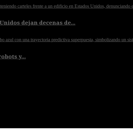
Unidos dejan decenas de...
obots y...