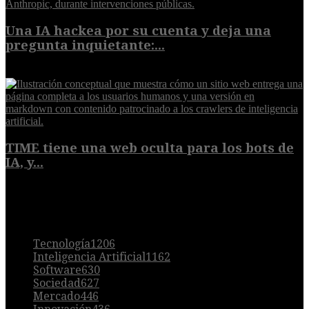
Una IA hackea por su cuenta y deja una
pregunta inquietante:...
9 de agosto de 2026
TIME tiene una web oculta para los bots de
IA, y...
9 de agosto de 2026
POPULAR
Tecnología
1206
Inteligencia Artificial
1162
Software
630
Sociedad
627
Mercado
446