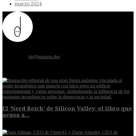
marzo 2024
Donde el futuro de la humanidad se cruza con la inteligencia
artificial.
Contáctanos:
hi@betazeta.dev
EXTRA
El ‘Nerd Reich’ de Silicon Valley: el libro que
acusa a...
9 de agosto de 2026