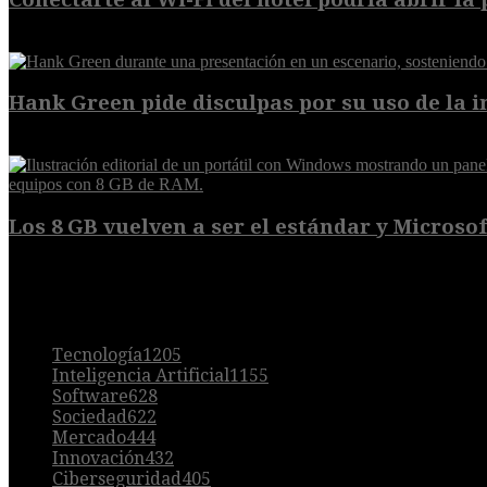
6 de agosto de 2026
Hank Green pide disculpas por su uso de la int
6 de agosto de 2026
Los 8 GB vuelven a ser el estándar y Microsoft
5 de agosto de 2026
POPULAR
Tecnología
1205
Inteligencia Artificial
1155
Software
628
Sociedad
622
Mercado
444
Innovación
432
Ciberseguridad
405