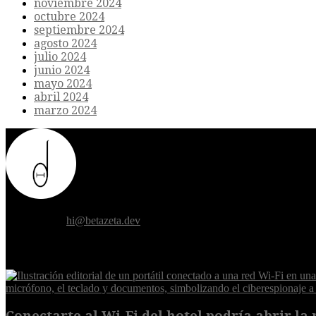
noviembre 2024
octubre 2024
septiembre 2024
agosto 2024
julio 2024
junio 2024
mayo 2024
abril 2024
marzo 2024
Donde el futuro de la humanidad se cruza con la inteligencia artificial.
Contáctanos:
hi@betazeta.dev
EXTRA
Conectarte al Wi-Fi del hotel podría abrir la 