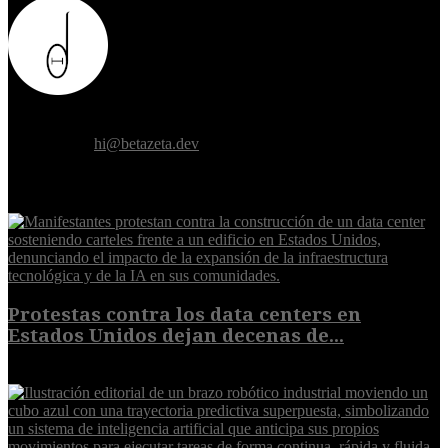
Donde el futuro de la humanidad se cruza con la inteligencia
artificial.
Contáctanos:
hi@betazeta.dev
EXTRA
Protestas contra los data centers en
Estados Unidos dejan decenas de...
6 de agosto de 2026