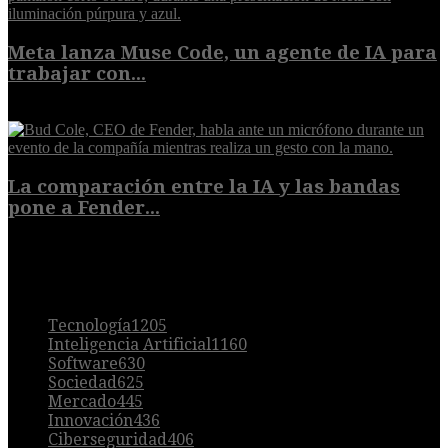
Meta lanza Muse Code, un agente de IA para
trabajar con...
8 de agosto de 2026
La comparación entre la IA y las bandas
pone a Fender...
8 de agosto de 2026
POPULAR
Tecnología
1205
Inteligencia Artificial
1160
Software
630
Sociedad
625
Mercado
445
Innovación
436
Ciberseguridad
406