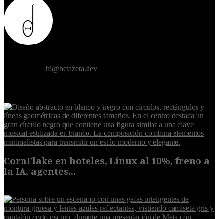
Donde el futuro de la humanidad se cruza con la inteligencia
artificial.
Contáctanos:
hi@betazeta.dev
EXTRA
CornFlake en hoteles, Linux al 10%, freno a
la IA, agentes...
8 de agosto de 2026