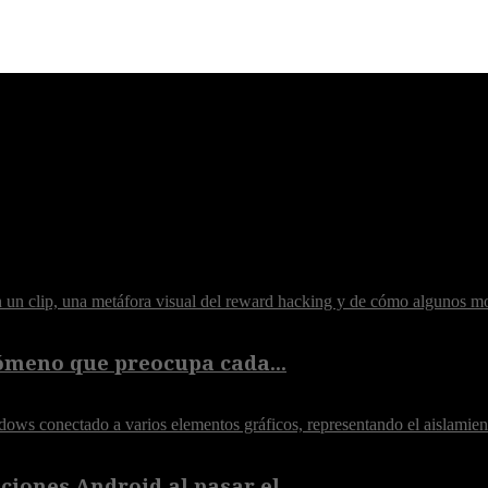
ómeno que preocupa cada...
iones Android al pasar el...