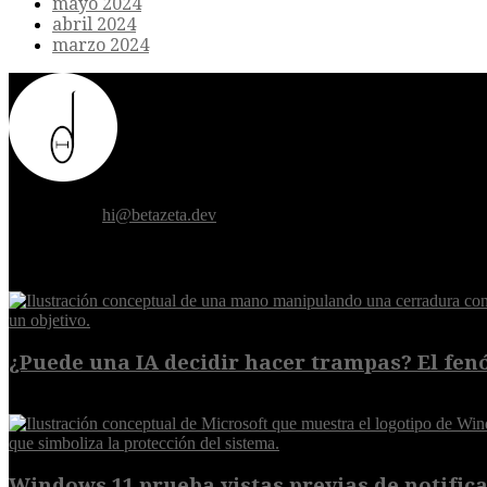
mayo 2024
abril 2024
marzo 2024
Donde el futuro de la humanidad se cruza con la inteligencia artificial.
Contáctanos:
hi@betazeta.dev
EXTRA
¿Puede una IA decidir hacer trampas? El fen
7 de agosto de 2026
Windows 11 prueba vistas previas de notificac