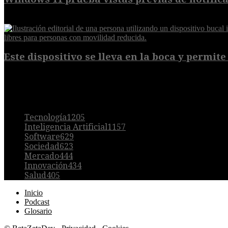
7 de agosto de 2026
Este dispositivo se lleva en la boca y permite 
7 de agosto de 2026
POPULAR
Tecnología
1205
Inteligencia Artificial
1157
Software
629
Sociedad
623
Mercado
444
Innovación
434
Salud
405
Inicio
Podcast
Glosario