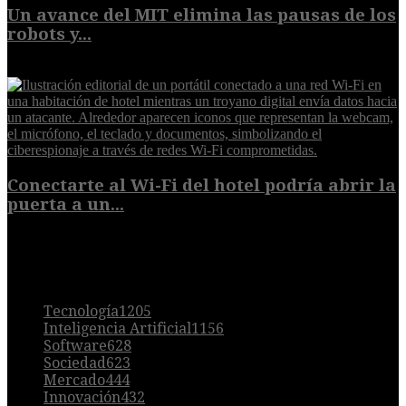
Un avance del MIT elimina las pausas de los
robots y...
6 de agosto de 2026
Conectarte al Wi-Fi del hotel podría abrir la
puerta a un...
6 de agosto de 2026
POPULAR
Tecnología
1205
Inteligencia Artificial
1156
Software
628
Sociedad
623
Mercado
444
Innovación
432