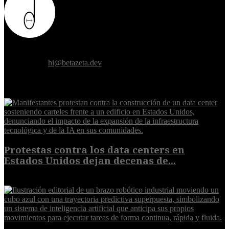
Donde el futuro de la humanidad se cruza con la inteligencia
artificial.
Contáctanos:
hi@betazeta.dev
EXTRA
Protestas contra los data centers en
Estados Unidos dejan decenas de...
6 de agosto de 2026