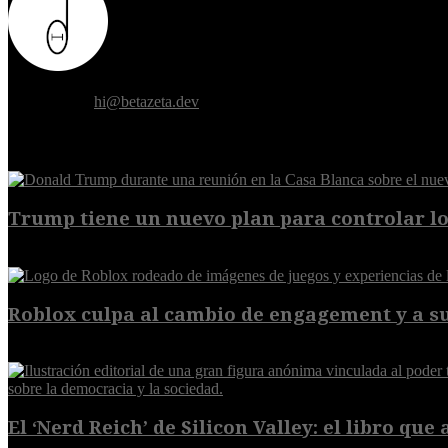
Donde el futuro de la humanidad se cruza con la inteligencia artificial.
Contáctanos:
hi@betazeta.dev
EXTRA
Trump tiene un nuevo plan para controlar los
10 de agosto de 2026
Roblox culpa al cambio de engagement y a su 
9 de agosto de 2026
El ‘Nerd Reich’ de Silicon Valley: el libro que 