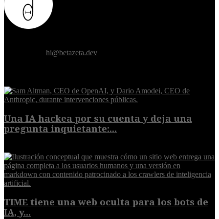
Donde el futuro de la humanidad se cruza con la inteligencia
artificial.
Contáctanos:
hi@betazeta.dev
EXTRA
Una IA hackea por su cuenta y deja una
pregunta inquietante:...
9 de agosto de 2026
TIME tiene una web oculta para los bots de
IA, y...