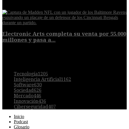
9 de agosto de 2026
Electronic Arts completa su venta por 55.000
millones y pasa a...
8 de agosto de 2026
POPULAR
Tecnología
1205
Inteligencia Artificial
1162
Software
630
Sociedad
626
Mercado
446
Innovación
436
Ciberseguridad
407
Inicio
Podcast
Glosario