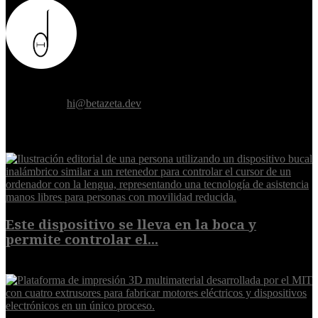
Donde el futuro de la humanidad se cruza con la inteligencia
artificial.
Contáctanos:
hi@betazeta.dev
EXTRA
Este dispositivo se lleva en la boca y
permite controlar el...
7 de agosto de 2026