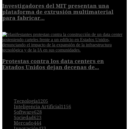
Investigadores del MIT presentan una
plataforma de extrusión multimaterial
para fabricar...
7 de agosto de 2026
Protestas contra los data centers en
Estados Unidos dejan decenas de...
6 de agosto de 2026
POPULAR
Tecnología
1205
Inteligencia Artificial
1156
Software
628
Sociedad
623
Mercado
444
Innovación
433