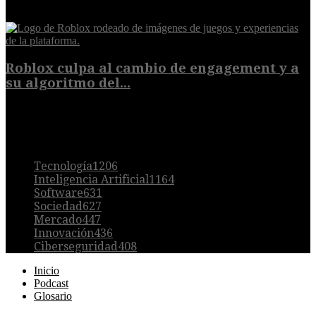
10 de agosto de 2026
Roblox culpa al cambio de engagement y a
su algoritmo del...
9 de agosto de 2026
POPULAR
Tecnología
1206
Inteligencia Artificial
1164
Software
631
Sociedad
627
Mercado
447
Innovación
436
Ciberseguridad
408
Inicio
Podcast
Glosario