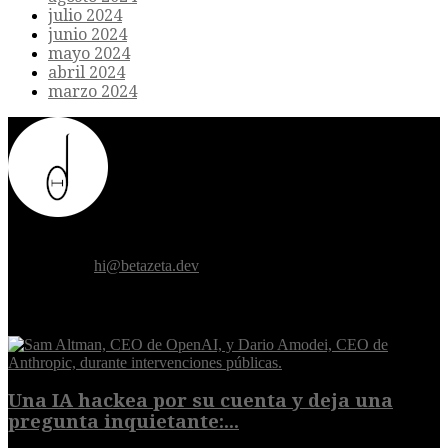
julio 2024
junio 2024
mayo 2024
abril 2024
marzo 2024
Donde el futuro de la humanidad se cruza con la inteligencia
artificial.
Contáctanos:
hi@betazeta.dev
EXTRA
Una IA hackea por su cuenta y deja una
pregunta inquietante:...