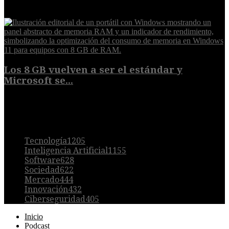
6 de agosto de 2026
Los 8 GB vuelven a ser el estándar y
Microsoft se...
5 de agosto de 2026
POPULAR
Tecnología
1205
Inteligencia Artificial
1155
Software
628
Sociedad
622
Mercado
444
Innovación
432
Ciberseguridad
405
Inicio
Podcast