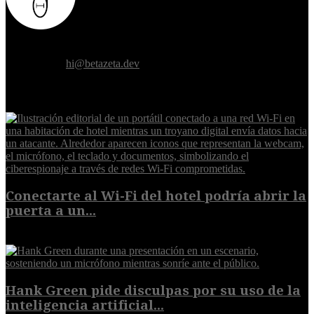
Donde el futuro de la humanidad se cruza con la inteligencia
artificial.
Contáctanos:
hi@betazeta.dev
EXTRA
Conectarte al Wi-Fi del hotel podría abrir la
puerta a un...
6 de agosto de 2026
Hank Green pide disculpas por su uso de la
inteligencia artificial...