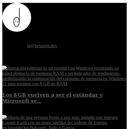
Donde el futuro de la humanidad se cruza con la inteligencia
artificial.
Contáctanos:
hi@betazeta.dev
EXTRA
Los 8 GB vuelven a ser el estándar y
Microsoft se...
5 de agosto de 2026