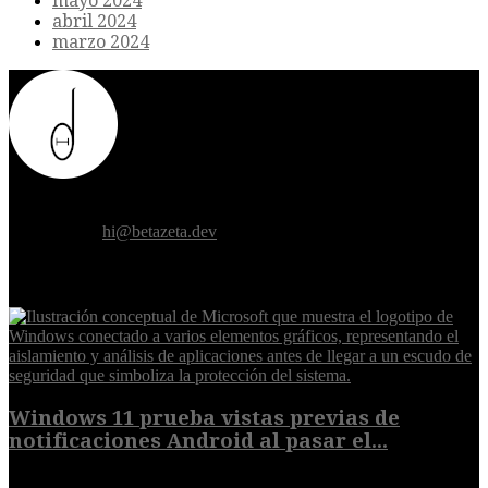
mayo 2024
abril 2024
marzo 2024
Donde el futuro de la humanidad se cruza con la inteligencia
artificial.
Contáctanos:
hi@betazeta.dev
EXTRA
Windows 11 prueba vistas previas de
notificaciones Android al pasar el...
7 de agosto de 2026