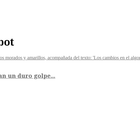
bot
n un duro golpe...